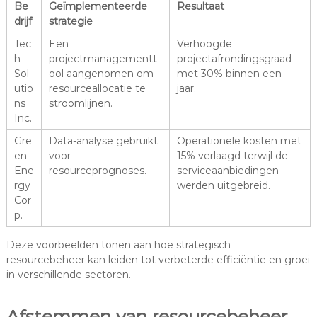
Be
Geïmplementeerde
Resultaat
drijf
strategie
Tec
Een
Verhoogde
h
projectmanagementt
projectafrondingsgraad
Sol
ool aangenomen om
met 30% binnen een
utio
resourceallocatie te
jaar.
ns
stroomlijnen.
Inc.
Gre
Data-analyse gebruikt
Operationele kosten met
en
voor
15% verlaagd terwijl de
Ene
resourceprognoses.
serviceaanbiedingen
rgy
werden uitgebreid.
Cor
p.
Deze voorbeelden tonen aan hoe strategisch
resourcebeheer kan leiden tot verbeterde efficiëntie en groei
in verschillende sectoren.
Afstemmen van resourcebeheer