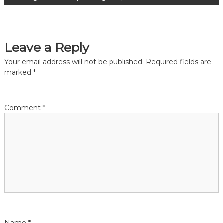
s
t
Leave a Reply
n
Your email address will not be published.
Required fields are
a
marked
*
v
Comment
*
i
g
a
t
i
Name
*