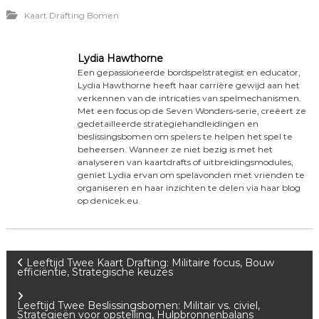
Kaart Drafting Bomen
Lydia Hawthorne
Een gepassioneerde bordspelstrategist en educator,
Lydia Hawthorne heeft haar carrière gewijd aan het
verkennen van de intricaties van spelmechanismen.
Met een focus op de Seven Wonders-serie, creëert ze
gedetailleerde strategiehandleidingen en
beslissingsbomen om spelers te helpen het spel te
beheersen. Wanneer ze niet bezig is met het
analyseren van kaartdrafts of uitbreidingsmodules,
geniet Lydia ervan om spelavonden met vrienden te
organiseren en haar inzichten te delen via haar blog
op denicek.eu.
P
Leeftijd Twee Kaart Drafting: Militaire focus, Bouw
efficiëntie, Strategische keuzes
o
Leeftijd Twee Beslissingsbomen: Militair vs. civiel,
Strategieën voor opstelling, Hulpbronnenbalans