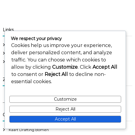
Links
We respect your privacy
Cookies help us improve your experience,
Ons verhaal
deliver personalized content, and analyze
Neem contact met ons op
traffic. You can choose which cookies to
Blogberichten
allow by clicking
Customize
. Click
Accept All
to consent or
Reject All
to decline non-
Zoeken
essential cookies.
S
S
Customize
e
e
a
a
r
Reject All
c
r
Categorieën
h
Accept All
c
h
Kaart Drafting Bomen
f