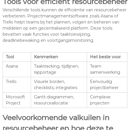
Tools voor efficiënt resourcebeheer
Verschillende tools kunnen de efficiëntie van resourcebeheer
verbeteren. Projectmanagementsoftware zoals Asana of
Trello helpt teams bij het plannen, volgen en beheren van
middelen op een gecentraliseerd platform. Deze tools
bevatten vaak functies voor taaktoewijzing,
deadlinebewaking en voortgangsmonitoring.
Tool
Kenmerken
Het beste voor
Asana
Taaktracking, tijdlijnen,
Team
rapportage
samenwerking
Trello
Visuele borden,
Eenvoudig
checklists, integraties
projectbeheer
Microsoft
Gantt-diagrammen,
Complexe
Project
resourceallocatie
projecten
Veelvoorkomende valkuilen in
resourcebeheer en hoe deze te