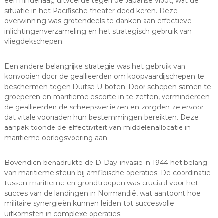
een hinderlaag uitvoerde tegen de Japanse vloot, wat de
situatie in het Pacifische theater deed keren. Deze
overwinning was grotendeels te danken aan effectieve
inlichtingenverzameling en het strategisch gebruik van
vliegdekschepen.
Een andere belangrijke strategie was het gebruik van
konvooien door de geallieerden om koopvaardijschepen te
beschermen tegen Duitse U-boten. Door schepen samen te
groeperen en maritieme escorte in te zetten, verminderden
de geallieerden de scheepsverliezen en zorgden ze ervoor
dat vitale voorraden hun bestemmingen bereikten. Deze
aanpak toonde de effectiviteit van middelenallocatie in
maritieme oorlogsvoering aan.
Bovendien benadrukte de D-Day-invasie in 1944 het belang
van maritieme steun bij amfibische operaties. De coördinatie
tussen maritieme en grondtroepen was cruciaal voor het
succes van de landingen in Normandië, wat aantoont hoe
militaire synergieën kunnen leiden tot succesvolle
uitkomsten in complexe operaties.