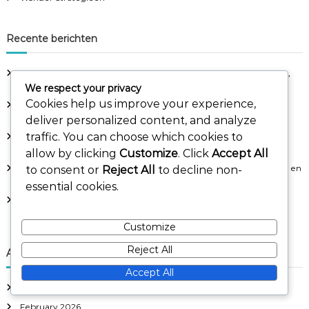
:
Recente berichten
Wonder van Tenochtitlan: Stedelijke ontwikkeling, Handelsroutes,
Strategische positionering
We respect your privacy
Cookies help us improve your experience,
Leeftijd Drie Strategieën: Eindspelplanning, Maximaliseren van
punten, Strategisch draften
deliver personalized content, and analyze
traffic. You can choose which cookies to
Leeftijd Eén Beslissingsbomen: Optimale kaartkeuzes,
Draftvolgorde, Synergieverkenning
allow by clicking
Customize
. Click
Accept All
Leeftijd Twee Hulpbronnenstrategieën: Balanceren van militaire en
to consent or
Reject All
to decline non-
culturele aspecten, Efficiëntie in de planning
essential cookies.
Steden vs. Armada: Stedelijke vs. maritieme strategieën,
Hulpbronnenallocatie, Tactische keuzes
Customize
Reject All
Archief
Accept All
March 2026
February 2026