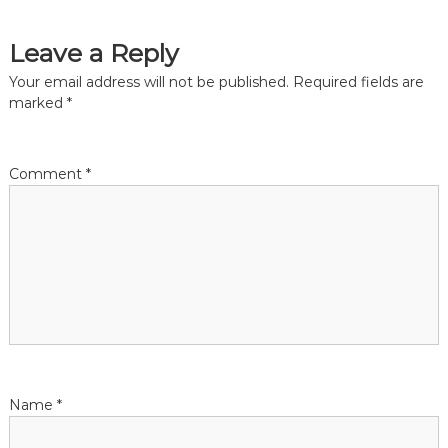
t
Leave a Reply
n
Your email address will not be published.
Required fields are
a
marked
*
v
Comment
*
i
g
a
t
i
Name
*
o