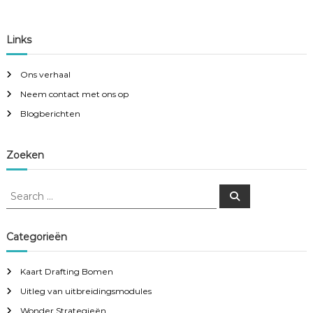
Links
Ons verhaal
Neem contact met ons op
Blogberichten
Zoeken
S
S
e
e
a
a
r
c
r
Categorieën
h
c
h
Kaart Drafting Bomen
f
Uitleg van uitbreidingsmodules
o
r
Wonder Strategieën