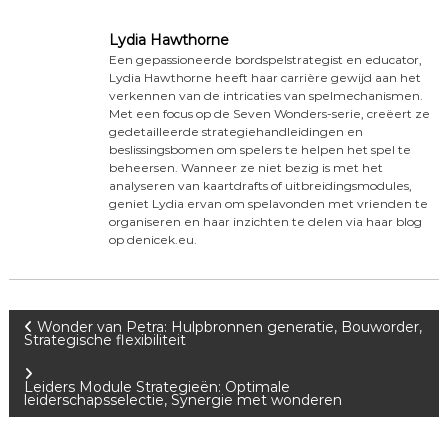
Lydia Hawthorne
Een gepassioneerde bordspelstrategist en educator,
Lydia Hawthorne heeft haar carrière gewijd aan het
verkennen van de intricaties van spelmechanismen.
Met een focus op de Seven Wonders-serie, creëert ze
gedetailleerde strategiehandleidingen en
beslissingsbomen om spelers te helpen het spel te
beheersen. Wanneer ze niet bezig is met het
analyseren van kaartdrafts of uitbreidingsmodules,
geniet Lydia ervan om spelavonden met vrienden te
organiseren en haar inzichten te delen via haar blog
op denicek.eu.
P
Wonder van Petra: Hulpbronnen generatie, Bouworder,
Strategische flexibiliteit
o
Leiders Module Strategieën: Optimale
leiderschapsselectie, Synergie met wonderen
s