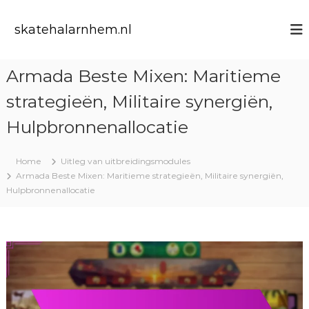
S
k
skatehalarnhem.nl
i
p
t
Armada Beste Mixen: Maritieme
o
c
strategieën, Militaire synergiën,
o
n
Hulpbronnenallocatie
t
e
Home
Uitleg van uitbreidingsmodules
n
Armada Beste Mixen: Maritieme strategieën, Militaire synergiën,
t
Hulpbronnenallocatie