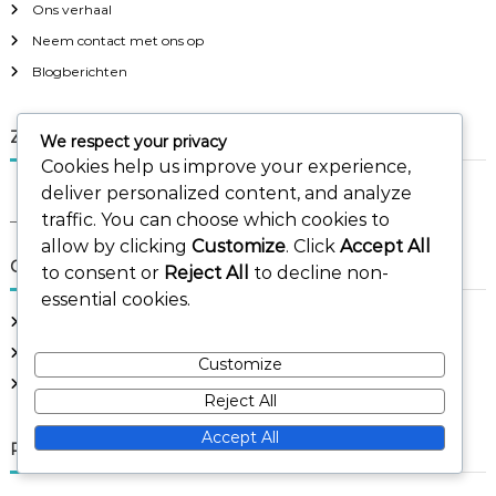
Ons verhaal
Neem contact met ons op
Blogberichten
Zoeken
We respect your privacy
Cookies help us improve your experience,
S
deliver personalized content, and analyze
S
e
e
traffic. You can choose which cookies to
a
a
r
allow by clicking
Customize
. Click
Accept All
c
r
Categorieën
h
to consent or
Reject All
to decline non-
c
essential cookies.
h
Kaart Drafting Bomen
f
Uitleg van uitbreidingsmodules
o
Customize
r
Wonder Strategieën
Reject All
:
Accept All
Recente berichten