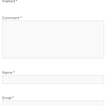
a
marked
*
v
Comment
*
i
g
a
t
i
Name
*
o
n
Email
*