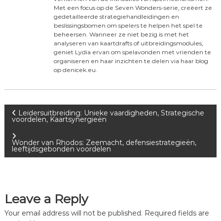
Met een focus op de Seven Wonders-serie, creëert ze
gedetailleerde strategiehandleidingen en
beslissingsbomen om spelers te helpen het spel te
beheersen. Wanneer ze niet bezig is met het
analyseren van kaartdrafts of uitbreidingsmodules,
geniet Lydia ervan om spelavonden met vrienden te
organiseren en haar inzichten te delen via haar blog
op denicek.eu.
P
Leidersuitbreiding: Unieke vaardigheden, Strategische
voordelen, Kaartsynergieën
o
Wonder van Rhodos: Zeemacht, defensiestrategieën,
leeftijdsgebonden voordelen
s
t
Leave a Reply
n
Your email address will not be published.
Required fields are