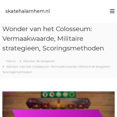
S
k
skatehalarnhem.nl
i
p
t
Wonder van het Colosseum:
o
c
Vermaakwaarde, Militaire
o
n
strategieën, Scoringsmethoden
t
e
Home
Wonder Strategieën
n
Wonder van het Colosseum: Vermaakwaarde, Militaire strategieën,
t
Scoringsmethoden