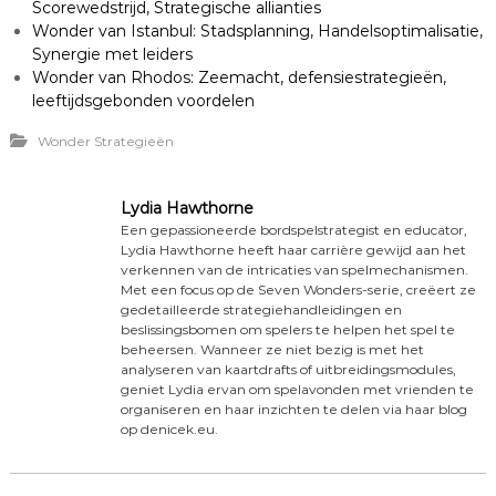
Scorewedstrijd, Strategische allianties
Wonder van Istanbul: Stadsplanning, Handelsoptimalisatie,
Synergie met leiders
Wonder van Rhodos: Zeemacht, defensiestrategieën,
leeftijdsgebonden voordelen
Wonder Strategieën
Lydia Hawthorne
Een gepassioneerde bordspelstrategist en educator,
Lydia Hawthorne heeft haar carrière gewijd aan het
verkennen van de intricaties van spelmechanismen.
Met een focus op de Seven Wonders-serie, creëert ze
gedetailleerde strategiehandleidingen en
beslissingsbomen om spelers te helpen het spel te
beheersen. Wanneer ze niet bezig is met het
analyseren van kaartdrafts of uitbreidingsmodules,
geniet Lydia ervan om spelavonden met vrienden te
organiseren en haar inzichten te delen via haar blog
op denicek.eu.