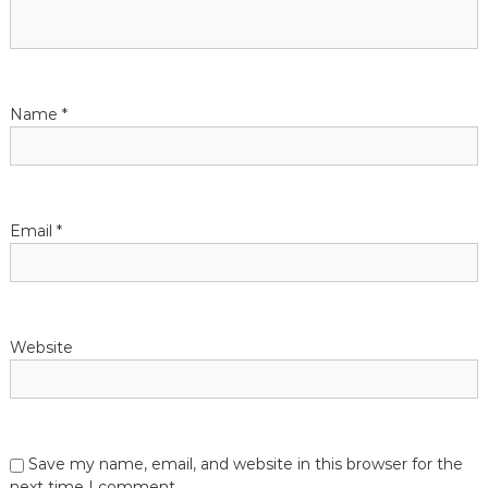
t
i
Name
*
o
n
Email
*
Website
Save my name, email, and website in this browser for the
next time I comment.