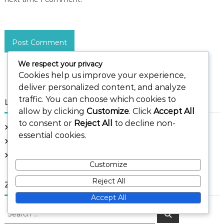
We respect your privacy
Cookies help us improve your experience,
deliver personalized content, and analyze
traffic. You can choose which cookies to
Links
allow by clicking
Customize
. Click
Accept All
to consent or
Reject All
to decline non-
Ons verhaal
essential cookies.
Neem contact met ons op
Blogberichten
Customize
Reject All
Zoeken
Accept All
S
S
e
e