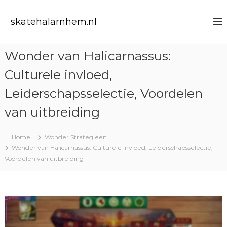
S
k
skatehalarnhem.nl
i
p
t
Wonder van Halicarnassus:
o
c
Culturele invloed,
o
n
Leiderschapsselectie, Voordelen
t
van uitbreiding
e
n
t
Home
Wonder Strategieën
Wonder van Halicarnassus: Culturele invloed, Leiderschapsselectie,
Voordelen van uitbreiding