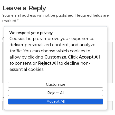
Leave a Reply
n
Your email address will not be published.
Required fields are
a
marked
*
v
We respect your privacy
Cookies help us improve your experience,
Comment
*
i
deliver personalized content, and analyze
traffic. You can choose which cookies to
g
allow by clicking
Customize
. Click
Accept All
to consent or
Reject All
to decline non-
a
essential cookies.
t
Customize
i
Reject All
Name
*
o
Accept All
n