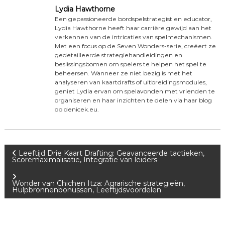
Lydia Hawthorne
Een gepassioneerde bordspelstrategist en educator,
Lydia Hawthorne heeft haar carrière gewijd aan het
verkennen van de intricaties van spelmechanismen.
Met een focus op de Seven Wonders-serie, creëert ze
gedetailleerde strategiehandleidingen en
beslissingsbomen om spelers te helpen het spel te
beheersen. Wanneer ze niet bezig is met het
analyseren van kaartdrafts of uitbreidingsmodules,
geniet Lydia ervan om spelavonden met vrienden te
organiseren en haar inzichten te delen via haar blog
op denicek.eu.
P
Leeftijd Drie Kaart Drafting: Geavanceerde tactieken,
Scoremaximalisatie, Integratie van leiders
o
Wonder van Chichen Itza: Agrarische strategieën,
Hulpbronnenbonussen, Leeftijdsvoordelen
s
t