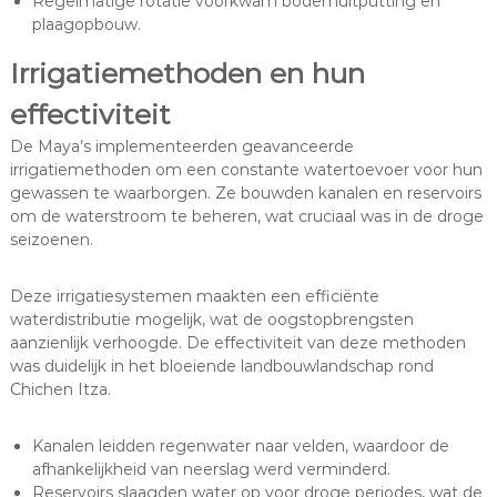
Regelmatige rotatie voorkwam bodemuitputting en
plaagopbouw.
Irrigatiemethoden en hun
effectiviteit
De Maya’s implementeerden geavanceerde
irrigatiemethoden om een constante watertoevoer voor hun
gewassen te waarborgen. Ze bouwden kanalen en reservoirs
om de waterstroom te beheren, wat cruciaal was in de droge
seizoenen.
Deze irrigatiesystemen maakten een efficiënte
waterdistributie mogelijk, wat de oogstopbrengsten
aanzienlijk verhoogde. De effectiviteit van deze methoden
was duidelijk in het bloeiende landbouwlandschap rond
Chichen Itza.
Kanalen leidden regenwater naar velden, waardoor de
afhankelijkheid van neerslag werd verminderd.
Reservoirs slaagden water op voor droge periodes, wat de