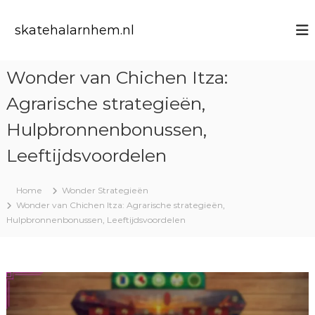
S
k
skatehalarnhem.nl
i
p
t
Wonder van Chichen Itza:
o
c
Agrarische strategieën,
o
n
Hulpbronnenbonussen,
t
Leeftijdsvoordelen
e
n
t
Home
Wonder Strategieën
Wonder van Chichen Itza: Agrarische strategieën,
Hulpbronnenbonussen, Leeftijdsvoordelen