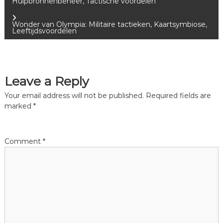
Hulpbronnenbeheer, Tactische voordelen
o
Wonder van Olympia: Militaire tactieken, Kaartsymbiose,
Leeftijdsvoordelen
s
t
Leave a Reply
n
Your email address will not be published.
Required fields are
a
marked
*
v
Comment
*
i
g
a
t