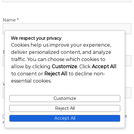
i
Name
*
o
n
We respect your privacy
Cookies help us improve your experience,
Email
*
deliver personalized content, and analyze
traffic. You can choose which cookies to
allow by clicking
Customize
. Click
Accept All
to consent or
Reject All
to decline non-
essential cookies.
Website
Customize
Reject All
Save my name, email, and website in this browser for the
Accept All
next time I comment.