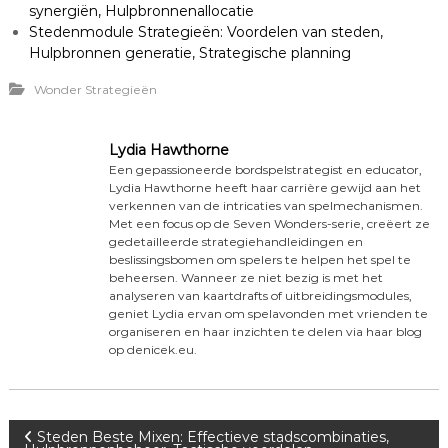
synergiën, Hulpbronnenallocatie
Stedenmodule Strategieën: Voordelen van steden,
Hulpbronnen generatie, Strategische planning
Wonder Strategieën
Lydia Hawthorne
Een gepassioneerde bordspelstrategist en educator,
Lydia Hawthorne heeft haar carrière gewijd aan het
verkennen van de intricaties van spelmechanismen.
Met een focus op de Seven Wonders-serie, creëert ze
gedetailleerde strategiehandleidingen en
beslissingsbomen om spelers te helpen het spel te
beheersen. Wanneer ze niet bezig is met het
analyseren van kaartdrafts of uitbreidingsmodules,
geniet Lydia ervan om spelavonden met vrienden te
organiseren en haar inzichten te delen via haar blog
op denicek.eu.
P
Steden Beste Mixen: Effectieve stadscombinaties,