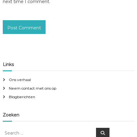
next time I comment.
Links
Ons verhaal
Neem contact met ons op
Blogberichten
Zoeken
S
S
e
e