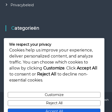
Privacybeleid
Categorieën
Kaart Drafting Bomen
We respect your privacy
Uitleg van uitbreidingsmodules
Cookies help us improve your experience,
deliver personalized content, and analyze
Wonder Strategieën
traffic. You can choose which cookies to
allow by clicking
Customize
. Click
Accept All
to consent or
Reject All
to decline non-
essential cookies.
Customize
Copyright © 2026
skatehalarnhem.nl
All rights reserved. Theme:
Flash
Reject All
by ThemeGrill. Powered by
WordPress
Neem contact met ons op
Cookievoorkeuren
Ons verhaal
Accept All