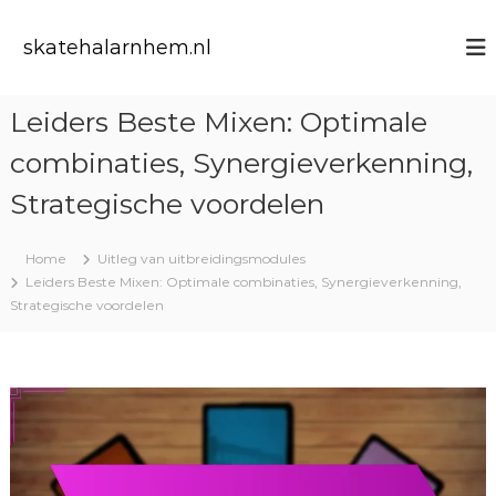
S
k
skatehalarnhem.nl
i
p
t
Leiders Beste Mixen: Optimale
o
c
combinaties, Synergieverkenning,
o
n
Strategische voordelen
t
e
Home
Uitleg van uitbreidingsmodules
n
Leiders Beste Mixen: Optimale combinaties, Synergieverkenning,
t
Strategische voordelen