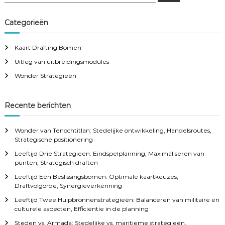
a
a
r
c
r
Categorieën
h
c
h
Kaart Drafting Bomen
f
Uitleg van uitbreidingsmodules
o
r
Wonder Strategieën
:
Recente berichten
Wonder van Tenochtitlan: Stedelijke ontwikkeling, Handelsroutes,
Strategische positionering
Leeftijd Drie Strategieën: Eindspelplanning, Maximaliseren van
punten, Strategisch draften
Leeftijd Eén Beslissingsbomen: Optimale kaartkeuzes,
Draftvolgorde, Synergieverkenning
Leeftijd Twee Hulpbronnenstrategieën: Balanceren van militaire en
culturele aspecten, Efficiëntie in de planning
Steden vs. Armada: Stedelijke vs. maritieme strategieën,