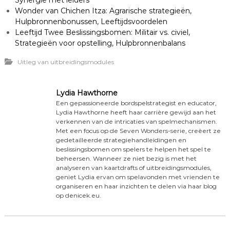
Synergie met leiders
Wonder van Chichen Itza: Agrarische strategieën,
Hulpbronnenbonussen, Leeftijdsvoordelen
Leeftijd Twee Beslissingsbomen: Militair vs. civiel,
Strategieën voor opstelling, Hulpbronnenbalans
Uitleg van uitbreidingsmodules
Lydia Hawthorne
Een gepassioneerde bordspelstrategist en educator,
Lydia Hawthorne heeft haar carrière gewijd aan het
verkennen van de intricaties van spelmechanismen.
Met een focus op de Seven Wonders-serie, creëert ze
gedetailleerde strategiehandleidingen en
beslissingsbomen om spelers te helpen het spel te
beheersen. Wanneer ze niet bezig is met het
analyseren van kaartdrafts of uitbreidingsmodules,
geniet Lydia ervan om spelavonden met vrienden te
organiseren en haar inzichten te delen via haar blog
op denicek.eu.