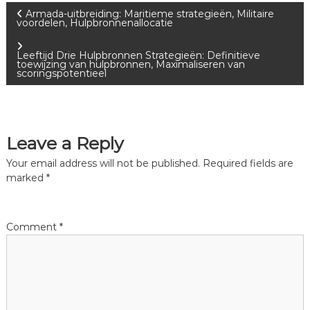
P
Armada-uitbreiding: Maritieme strategieën, Militaire
voordelen, Hulpbronnenallocatie
o
Leeftijd Drie Hulpbronnen Strategieën: Definitieve
toewijzing van hulpbronnen, Maximaliseren van
s
scoringspotentieel
t
n
Leave a Reply
Your email address will not be published.
Required fields are
a
marked
*
v
Comment
*
i
g
a