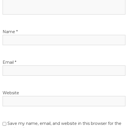
t
i
o
Name
*
n
Email
*
Website
Save my name, email, and website in this browser for the