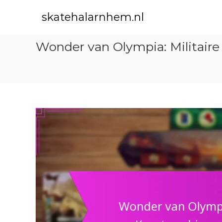
S
k
skatehalarnhem.nl
i
p
Wonder van Olympia: Militaire
t
o
c
o
n
t
e
n
t