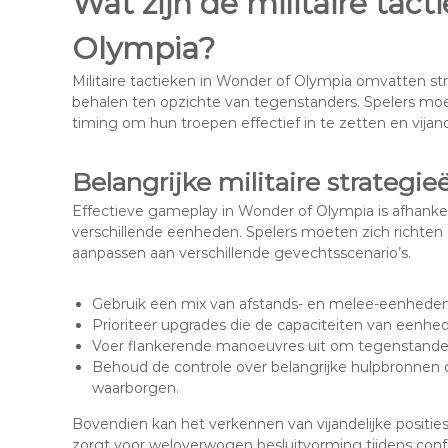
Wat zijn de militaire tac
Olympia?
Militaire tactieken in Wonder of Olympia omvatten st
behalen ten opzichte van tegenstanders. Spelers mo
timing om hun troepen effectief in te zetten en vijan
Belangrijke militaire strategi
Effectieve gameplay in Wonder of Olympia is afhanke
verschillende eenheden. Spelers moeten zich richten
aanpassen aan verschillende gevechtsscenario’s.
Gebruik een mix van afstands- en melee-eenheden
Prioriteer upgrades die de capaciteiten van eenhed
Voer flankerende manoeuvres uit om tegenstanders
Behoud de controle over belangrijke hulpbronnen
waarborgen.
Bovendien kan het verkennen van vijandelijke posities
zorgt voor weloverwogen besluitvorming tijdens confr