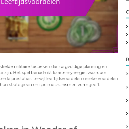
a
r
C
c
h
f
o
r
:
R
elde militaire tactieken die zorgvuldige planning en
te zijn. Het spel benadrukt kaartensynergie, waardoor
de prestaties, terwijl leeftijdsvoordelen unieke voordelen
t hun strategieën en spelmechanismen vormgeeft.