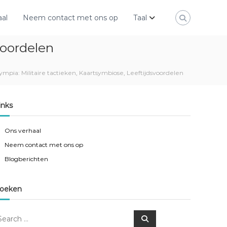
aal
Neem contact met ons op
Taal
voordelen
mpia: Militaire tactieken, Kaartsymbiose, Leeftijdsvoordelen
inks
Ons verhaal
Neem contact met ons op
Blogberichten
oeken
S
e