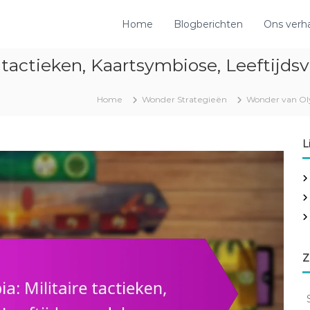
Home
Blogberichten
Ons verh
 tactieken, Kaartsymbiose, Leeftijds
Home
Wonder Strategieën
Wonder van Oly
L
Z
S
e