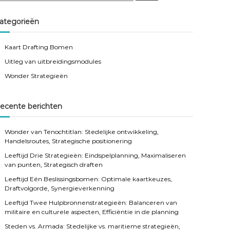
a
r
c
ategorieën
h
Kaart Drafting Bomen
Uitleg van uitbreidingsmodules
Wonder Strategieën
ecente berichten
Wonder van Tenochtitlan: Stedelijke ontwikkeling,
Handelsroutes, Strategische positionering
Leeftijd Drie Strategieën: Eindspelplanning, Maximaliseren
van punten, Strategisch draften
Leeftijd Eén Beslissingsbomen: Optimale kaartkeuzes,
Draftvolgorde, Synergieverkenning
Leeftijd Twee Hulpbronnenstrategieën: Balanceren van
militaire en culturele aspecten, Efficiëntie in de planning
Steden vs. Armada: Stedelijke vs. maritieme strategieën,