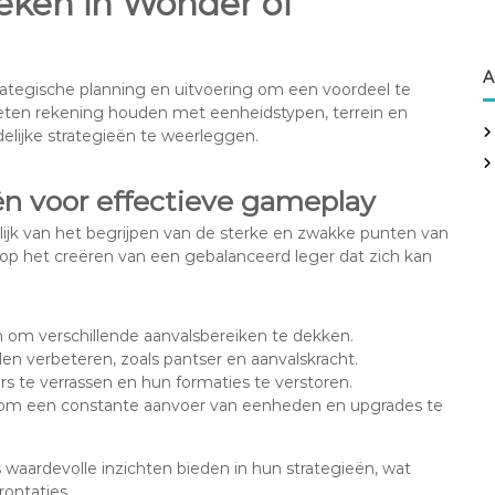
tieken in Wonder of
A
rategische planning en uitvoering om een voordeel te
eten rekening houden met eenheidstypen, terrein en
delijke strategieën te weerleggen.
eën voor effectieve gameplay
lijk van het begrijpen van de sterke en zwakke punten van
 op het creëren van een gebalanceerd leger dat zich kan
 om verschillende aanvalsbereiken te dekken.
en verbeteren, zoals pantser en aanvalskracht.
 te verrassen en hun formaties te verstoren.
 om een constante aanvoer van eenheden en upgrades te
 waardevolle inzichten bieden in hun strategieën, wat
ontaties.